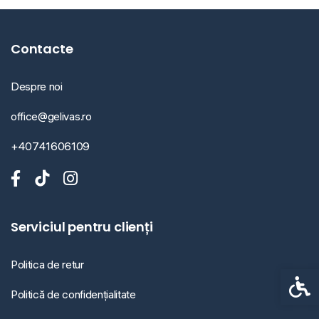
Contacte
Despre noi
office@gelivas.ro
+40741606109
Serviciul pentru clienți
Politica de retur
Setări 
Politică de confidențialitate