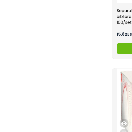
Separa
biblior
100/se
15,82Le