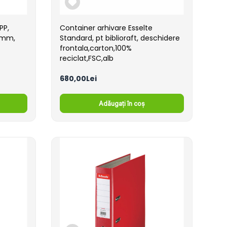
PP,
Container arhivare Esselte
5 mm,
Standard, pt biblioraft, deschidere
frontala,carton,100%
reciclat,FSC,alb
680,00Lei
Adăugați în coș