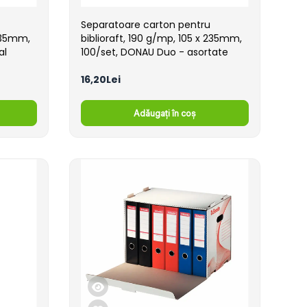
Separatoare carton pentru
 235mm,
biblioraft, 190 g/mp, 105 x 235mm,
al
100/set, DONAU Duo - asortate
16,20Lei
Adăugați în coș