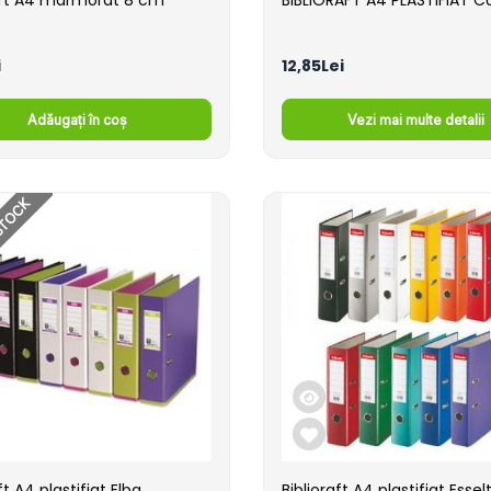
raft A4 marmorat 8 cm
BIBLIORAFT A4 PLASTIFIAT C
i
12,85Lei
Adăugați în coș
Vezi mai multe detalii
STOCK
ft A4 plastifiat Elba
Biblioraft A4 plastifiat Essel