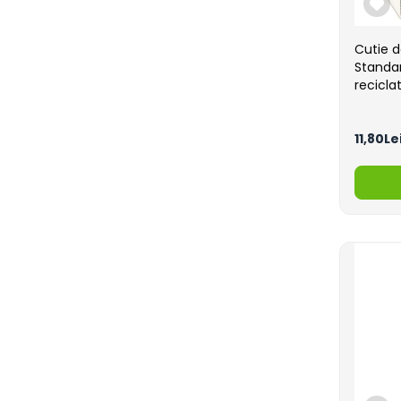
Cutie d
Standar
reciclat
11,80Le