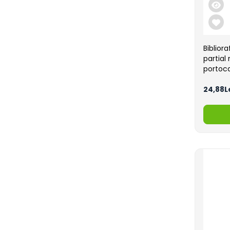
Biblior
partial
portoca
24,88L