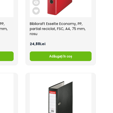
PP,
Biblioraft Esselte Economy, PP,
5 mm,
partial reciclat, FSC, A4, 75 mm,
rosu
24,88Lei
Adăugați în coș