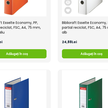
aft Esselte Economy, PP,
Biblioraft Esselte Economy, 
 reciclat, FSC, A4, 75 mm,
partial reciclat, FSC, A4, 7
liu
alb
ei
24,88Lei
Adăugați în coș
Adăugați în coș