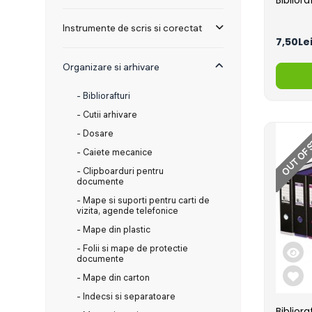
Biblio
Instrumente de scris si corectat
7,50Le
Organizare si arhivare
- Bibliorafturi
- Cutii arhivare
OUT OF 
- Dosare
- Caiete mecanice
- Clipboarduri pentru
documente
- Mape si suporti pentru carti de
vizita, agende telefonice
- Mape din plastic
- Folii si mape de protectie
documente
- Mape din carton
- Indecsi si separatoare
Bibliora