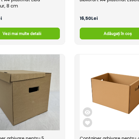
ur, 8 cm
i
16,50Lei
Vezi mai multe detalii
Adăugați în coș
er arhivare pentru 5
Container arhivare pentru 