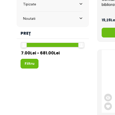
Tipizate
biblior
Noutati
19,28Le
PREȚ
Filtru