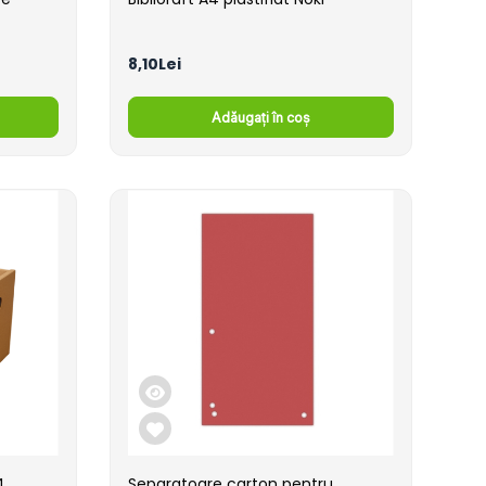
8,10Lei
Adăugați în coș
4
Separatoare carton pentru