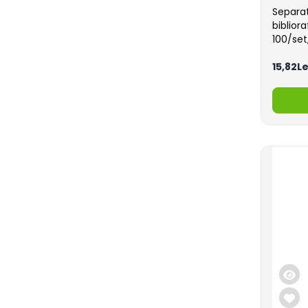
Separa
biblior
100/se
15,82Le