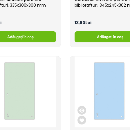
afturi, 335x300x300 mm
bibliorafturi, 345x245x302
i
13,80Lei
Adăugați în coș
Adăugați în coș