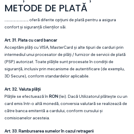
METODE DE PLATĂ
………………….
oferă diferite opțiuni de plată pentru a asigura
confort și siguranță clienților săi.
Art. 31. Plata cu card bancar
Acceptăm plăți cu VISA, MasterCard și alte tipuri de carduri prin
intermediul unui procesator de plăți / furnizor de servicii de plată
(PSP) autorizat. Toate plățile sunt procesate în condiții de
siguranță, inclusiv prin mecanisme de autentificare (de exemplu,
3D Secure), conform standardelor aplicabile.
Art. 32. Valuta plății
Plățile se efectuează în
RON
(lei). Dacă Utilizatorul plătește cu un
card emis într-o altă monedă, conversia valutară se realizează de
către banca emitentă a cardului, conform cursului și
comisioanelor acesteia.
Art. 33. Rambursarea sumelor în cazul retragerii