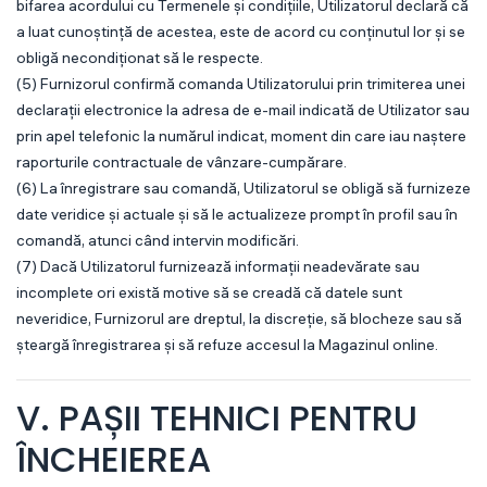
bifarea acordului cu Termenele și condițiile, Utilizatorul declară că
a luat cunoștință de acestea, este de acord cu conținutul lor și se
obligă necondiționat să le respecte.
(5) Furnizorul confirmă comanda Utilizatorului prin trimiterea unei
declarații electronice la adresa de e-mail indicată de Utilizator sau
prin apel telefonic la numărul indicat, moment din care iau naștere
raporturile contractuale de vânzare-cumpărare.
(6) La înregistrare sau comandă, Utilizatorul se obligă să furnizeze
date veridice și actuale și să le actualizeze prompt în profil sau în
comandă, atunci când intervin modificări.
(7) Dacă Utilizatorul furnizează informații neadevărate sau
incomplete ori există motive să se creadă că datele sunt
neveridice, Furnizorul are dreptul, la discreție, să blocheze sau să
șteargă înregistrarea și să refuze accesul la Magazinul online.
V. PAȘII TEHNICI PENTRU
ÎNCHEIEREA