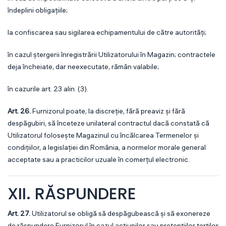
îndeplini obligațiile;
la confiscarea sau sigilarea echipamentului de către autorități;
în cazul ștergerii înregistrării Utilizatorului în Magazin; contractele
deja încheiate, dar neexecutate, rămân valabile;
în cazurile art. 23 alin. (3).
Art. 26.
Furnizorul poate, la discreție, fără preaviz și fără
despăgubiri, să înceteze unilateral contractul dacă constată că
Utilizatorul folosește Magazinul cu încălcarea Termenelor și
condițiilor, a legislației din România, a normelor morale general
acceptate sau a practicilor uzuale în comerțul electronic.
XII. RĂSPUNDERE
Art. 27.
Utilizatorul se obligă să despăgubească și să exonereze
de răspundere Furnizorul în cazul acțiunilor sau pretențiilor terților