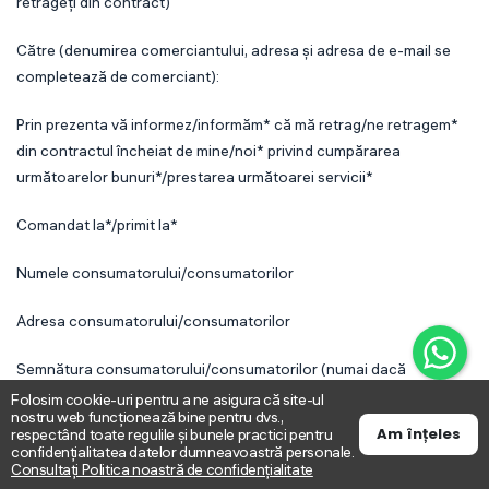
retrageți din contract)
Către (denumirea comerciantului, adresa și adresa de e-mail se
completează de comerciant):
Prin prezenta vă informez/informăm* că mă retrag/ne retragem*
din contractul încheiat de mine/noi* privind cumpărarea
următoarelor bunuri*/prestarea următoarei servicii*
Comandat la*/primit la*
Numele consumatorului/consumatorilor
Adresa consumatorului/consumatorilor
Semnătura consumatorului/consumatorilor (numai dacă
formularul este pe hârtie)
Folosim cookie-uri pentru a ne asigura că site-ul
nostru web funcționează bine pentru dvs.,
Am înțeles
respectând toate regulile și bunele practici pentru
Data
confidențialitatea datelor dumneavoastră personale.
Consultați Politica noastră de confidențialitate