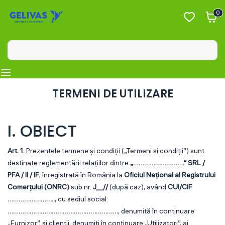
0
TERMENI DE UTILIZARE
I. OBIECT
Art. 1.
Prezentele termene și condiții („Termeni și condiții”) sunt
destinate reglementării relațiilor dintre
„……………………….“ SRL /
PFA / II / IF
, înregistrată în România la
Oficiul Național al Registrului
Comerțului (ONRC)
sub nr.
J__//
(după caz), având
CUI/CIF
……………………..
, cu sediul social:
……………………………………………………
, denumită în continuare
„Furnizor”, și clienții, denumiți în continuare „Utilizatori”, ai