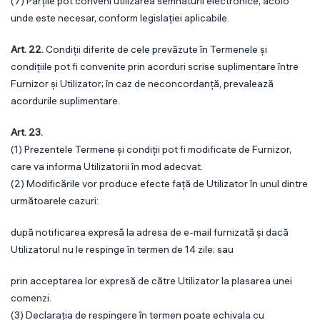
(7) Părțile pot conveni utilizarea semnăturii electronice, acolo
unde este necesar, conform legislației aplicabile.
Art. 22.
Condiții diferite de cele prevăzute în Termenele și
condițiile pot fi convenite prin acorduri scrise suplimentare între
Furnizor și Utilizator; în caz de neconcordanță, prevalează
acordurile suplimentare.
Art. 23.
(1) Prezentele Termene și condiții pot fi modificate de Furnizor,
care va informa Utilizatorii în mod adecvat.
(2) Modificările vor produce efecte față de Utilizator în unul dintre
următoarele cazuri:
după notificarea expresă la adresa de e-mail furnizată și dacă
Utilizatorul nu le respinge în termen de 14 zile; sau
prin acceptarea lor expresă de către Utilizator la plasarea unei
comenzi.
(3) Declarația de respingere în termen poate echivala cu