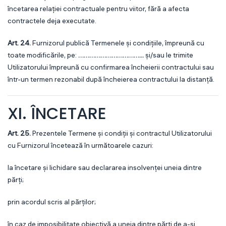
încetarea relației contractuale pentru viitor, fără a afecta
contractele deja executate.
Art. 24.
Furnizorul publică Termenele și condițiile, împreună cu
toate modificările, pe:
……………………………...
și/sau le trimite
Utilizatorului împreună cu confirmarea încheierii contractului sau
într-un termen rezonabil după încheierea contractului la distanță.
XI. ÎNCETARE
Art. 25.
Prezentele Termene și condiții și contractul Utilizatorului
cu Furnizorul încetează în următoarele cazuri:
la încetare și lichidare sau declararea insolvenței uneia dintre
părți;
prin acordul scris al părților;
în caz de imposibilitate obiectivă a uneia dintre părți de a-și