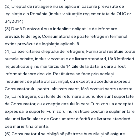
(2) Dreptul de retragere nu se aplică în cazurile prevăzute de
legislația din România (inclusiv situațiile reglementate de OUG nr.
34/2014).
(3) Dacă Furnizorul nu a îndeplinit obligațiile de informare
prevăzute de lege, Consumatorul se poate retrage în termenul
extins prevăzut de legislația aplicabilă.
(4) La exercitarea dreptului de retragere, Furnizorul restituie toate
sumele primite, inclusiv costurile de livrare standard, fără întârzieri
nejustificate și nu mai târziu de 14 zile de la data la care a fost
informat despre decizie. Restituirea se face prin același
instrument de plată utilizat inițial, cu excepția acordului expres al
Consumatorului pentru alt instrument, fără costuri pentru acesta.
(5) La retragere, costurile de returnare a bunurilor sunt suportate
de Consumator, cu excepția cazului în care Furnizorul a acceptat
expres să le suporte. Furnizorul nu restituie costurile suplimentare
ale unei livrări alese de Consumator diferită de livrarea standard
cea mai ieftină oferită.
(6) Consumatorul se obligă să păstreze bunurile și să asigure