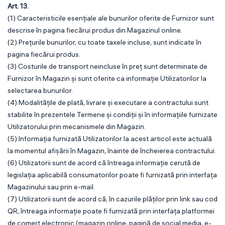
Art. 13.
(1) Caracteristicile esențiale ale bunurilor oferite de Furnizor sunt
descrise în pagina fiecărui produs din Magazinul online.
(2) Prețurile bunurilor, cu toate taxele incluse, sunt indicate în
pagina fiecărui produs.
(3) Costurile de transport neincluse în preț sunt determinate de
Furnizor în Magazin și sunt oferite ca informație Utilizatorilor la
selectarea bunurilor.
(4) Modalitățile de plată, livrare și executare a contractului sunt
stabilite în prezentele Termene și condiții și în informațiile furnizate
Utilizatorului prin mecanismele din Magazin.
(5) Informația furnizată Utilizatorilor la acest articol este actuală
la momentul afișării în Magazin, înainte de încheierea contractului.
(6) Utilizatorii sunt de acord că întreaga informație cerută de
legislația aplicabilă consumatorilor poate fi furnizată prin interfața
Magazinului sau prin e-mail.
(7) Utilizatorii sunt de acord că, în cazurile plăților prin link sau cod
QR, întreaga informație poate fi furnizată prin interfața platformei
de comerț electronic (magazin online, pagină de social media, e-