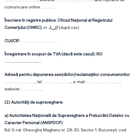
comunicare online: ………….
Înscriere în registre publice:
Oficiul Național al Registrului
Comerțului (ONRC)
, nr.
J__//
(după caz)
CUI/CIF:
……………………………
Înregistrare în scopuri de TVA (dacă este cazul):
RO
……………………………
Adresă pentru depunerea sesizărilor/reclamațiilor consumatorilor:
………………………., tel. ……………………., e-mail: …………………………,
website: ………………..
(2) Autorități de supraveghere:
a) Autoritatea Națională de Supraveghere a Prelucrării Datelor cu
Caracter Personal (ANSPDCP)
Bd. G-ral. Gheorghe Magheru nr. 28-30, Sector 1, București, cod