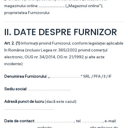
magazinului online
…………………….
(„Magazinul online”),
proprietatea Furnizorului.
II. DATE DESPRE FURNIZOR
Art. 2. (1)
Informații privind Furnizorul, conform legislației aplicabile
în România (inclusiv Legea nr. 365/2002 privind comerțul
electronic, OUG nr. 34/2014, OG nr. 21/1992 și alte acte
incidente):
Denumirea Furnizorului:
„…………………………“ SRL / PFA / II / IF
Sediu social:
…………………………………..
Adresă punct de lucru
(dacă este cazul):
………………………………………..
Date de contact:
………………………………., tel. ……………….., e-mail:
…………………………, website: ……………………………, alte mijloace de