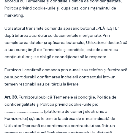
acordul cu Termenele și condițiile, Politica de confidențialitate,
Politica privind cookie-urile și, după caz, consimțământul de
marketing.
Utilizatorul transmite comanda apăsând butonul „PLĂTEȘTE”,
după bifarea acordului cu documentele menționate. Prin
completarea datelor și apăsarea butonului, Utilizatorul declară că
a luat cunoștință de Termenele și condițiile, este de acord cu
conținutul lor și se obligă necondiționat să le respecte.
Furnizorul confirmă comanda prin e-mail sau telefon și furnizează
pe suport durabil confirmarea încheierii contractului într-un
termen rezonabil sau cel târziu la livrare.
Art. 38.
Furnizorul publică Termenele și condițiile, Politica de
confidențialitate și Politica privind cookie-urile pe:
……………………………...
(platforma de comerț electronic a
Furnizorului) și/sau le trimite la adresa de e-mail indicată de
Utilizator împreună cu confirmarea contractului sau într-un
termen rezonabil după încheierea contractului la distanță.