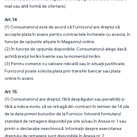
mail sau altă formă de ofertare).
Art. 14.
(1) Consumatorul este de acord că Furnizorul are dreptul să
accepte plata în avans pentru contractele încheiate cu acesta, în
funcție de opțiunile afișate în Magazinul online.
(2) În funcție de opțiunile disponibile, Consumatorul alege dacă
achită prețul livrării înainte sau la momentul livrării.
(3) Pentru comenzi cu valoare ridicată sau în situații justificate,
Furnizorul poate solicita plata prin transfer bancar sau plata
online în avans.
Art. 15.
(1) Consumatorul are dreptul, fără despăgubiri sau penalități și
fără a indica motiv, să se retragă din contract în termen de 14 zile
de la data primirii bunurilor de la Furnizor, folosind formularul
standard de retragere disponibil pe site și/sau în Anexa nr. 1 sau
printr-o declarație neechivocă. Informații despre exercitarea
dreptului de retragere sunt disponibile în Anexa nr. 2.