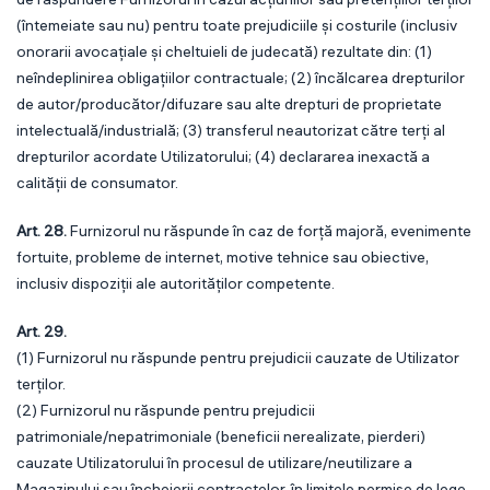
(întemeiate sau nu) pentru toate prejudiciile și costurile (inclusiv
onorarii avocațiale și cheltuieli de judecată) rezultate din: (1)
neîndeplinirea obligațiilor contractuale; (2) încălcarea drepturilor
de autor/producător/difuzare sau alte drepturi de proprietate
intelectuală/industrială; (3) transferul neautorizat către terți al
drepturilor acordate Utilizatorului; (4) declararea inexactă a
calității de consumator.
Art. 28.
Furnizorul nu răspunde în caz de forță majoră, evenimente
fortuite, probleme de internet, motive tehnice sau obiective,
inclusiv dispoziții ale autorităților competente.
Art. 29.
(1) Furnizorul nu răspunde pentru prejudicii cauzate de Utilizator
terților.
(2) Furnizorul nu răspunde pentru prejudicii
patrimoniale/nepatrimoniale (beneficii nerealizate, pierderi)
cauzate Utilizatorului în procesul de utilizare/neutilizare a
Magazinului sau încheierii contractelor, în limitele permise de lege.