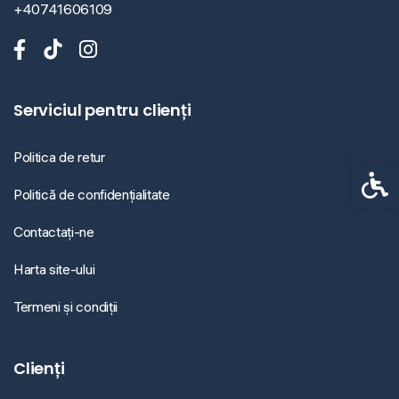
+40741606109
Serviciul pentru clienți
Politica de retur
Setări 
Politică de confidențialitate
Contactați-ne
Harta site-ului
Termeni și condiții
Clienți