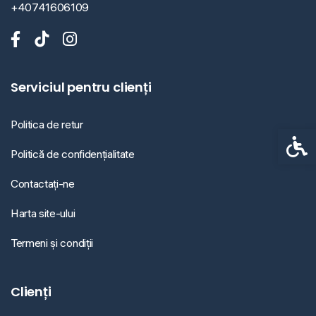
+40741606109
Serviciul pentru clienți
Politica de retur
Setări 
Politică de confidențialitate
Contactați-ne
Harta site-ului
Termeni și condiții
Clienți